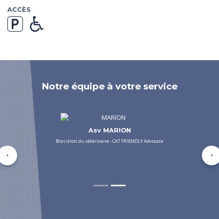
ACCÈS
Notre équipe à votre service
Asv MARION
Bras droit du vétérinaire - CAT FRIENDLY Advocate
Précédent
Su